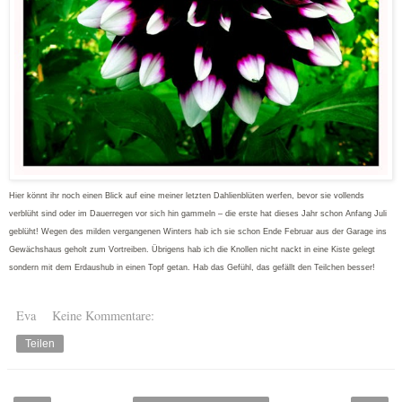
Hier könnt ihr noch einen Blick auf eine meiner letzten Dahlienblüten werfen, bevor sie vollends
verblüht sind oder im Dauerregen vor sich hin gammeln – die erste hat dieses Jahr schon Anfang Juli
geblüht! Wegen des milden vergangenen Winters hab ich sie schon Ende Februar aus der Garage ins
Gewächshaus geholt zum Vortreiben. Übrigens hab ich die Knollen nicht nackt in eine Kiste gelegt
sondern mit dem Erdaushub in einen Topf getan. Hab das Gefühl, das gefällt den Teilchen besser!
Eva
Keine Kommentare:
Teilen