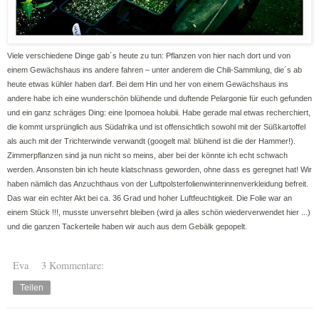
Viele verschiedene Dinge gab´s heute zu tun: Pflanzen von hier nach dort und von
einem Gewächshaus ins andere fahren – unter anderem die Chili-Sammlung, die´s ab
heute etwas kühler haben darf. Bei dem Hin und her von einem Gewächshaus ins
andere habe ich eine wunderschön blühende und duftende Pelargonie für euch gefunden
und ein ganz schräges Ding: eine Ipomoea holubii. Habe gerade mal etwas recherchiert,
die kommt ursprünglich aus Südafrika und ist offensichtlich sowohl mit der Süßkartoffel
als auch mit der Trichterwinde verwandt (googelt mal: blühend ist die der Hammer!).
Zimmerpflanzen sind ja nun nicht so meins, aber bei der könnte ich echt schwach
werden. Ansonsten bin ich heute klatschnass geworden, ohne dass es geregnet hat! Wir
haben nämlich das Anzuchthaus von der Luftpolsterfolienwinterinnenverkleidung befreit.
Das war ein echter Akt bei ca. 36 Grad und hoher Luftfeuchtigkeit. Die Folie war an
einem Stück !!!, musste unversehrt bleiben (wird ja alles schön wiederverwendet hier ...)
und die ganzen Tackerteile haben wir auch aus dem Gebälk gepopelt.
Eva
3 Kommentare:
Teilen