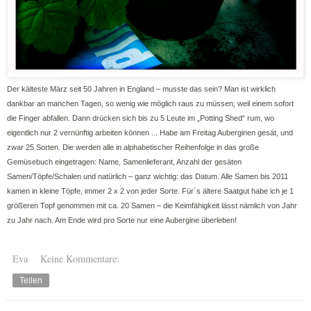
Der kälteste März seit 50 Jahren in England – musste das sein? Man ist wirklich
dankbar an manchen Tagen, so wenig wie möglich raus zu müssen, weil einem sofort
die Finger abfallen. Dann drücken sich bis zu 5 Leute im „Potting Shed“ rum, wo
eigentlich nur 2 vernünftig arbeiten können ... Habe am Freitag Auberginen gesät, und
zwar 25 Sorten. Die werden alle in alphabetischer Reihenfolge in das große
Gemüsebuch eingetragen: Name, Samenlieferant, Anzahl der gesäten
Samen/Töpfe/Schalen und natürlich – ganz wichtig: das Datum. Alle Samen bis 2011
kamen in kleine Töpfe, immer 2 x 2 von jeder Sorte. Für´s ältere Saatgut habe ich je 1
größeren Topf genommen mit ca. 20 Samen – die Keimfähigkeit lässt nämlich von Jahr
zu Jahr nach. Am Ende wird pro Sorte nur eine Aubergine überleben!
Eva
Keine Kommentare:
Teilen