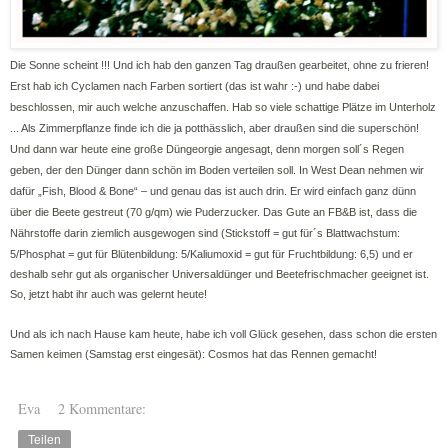
Die Sonne scheint !!! Und ich hab den ganzen Tag draußen gearbeitet, ohne zu frieren!
Erst hab ich Cyclamen nach Farben sortiert (das ist wahr :-) und habe dabei
beschlossen, mir auch welche anzuschaffen. Hab so viele schattige Plätze im Unterholz
... Als Zimmerpflanze finde ich die ja potthässlich, aber draußen sind die superschön!
Und dann war heute eine große Düngeorgie angesagt, denn morgen soll´s Regen
geben, der den Dünger dann schön im Boden verteilen soll. In West Dean nehmen wir
dafür „Fish, Blood & Bone“ – und genau das ist auch drin. Er wird einfach ganz dünn
über die Beete gestreut (70 g/qm) wie Puderzucker. Das Gute an FB&B ist, dass die
Nährstoffe darin ziemlich ausgewogen sind (
Stickstoff = gut für´s Blattwachstum:
5/Phosphat = gut für Blütenbildung: 5/Kaliumoxid = gut für Fruchtbildung: 6,5)
und er
deshalb sehr gut als organischer Universaldünger und Beetefrischmacher geeignet ist.
So, jetzt habt ihr auch was gelernt heute!
Und als ich nach Hause kam heute, habe ich voll Glück gesehen, dass schon die ersten
Samen keimen (Samstag erst eingesät): Cosmos hat das Rennen gemacht!
Eva
2 Kommentare:
Teilen