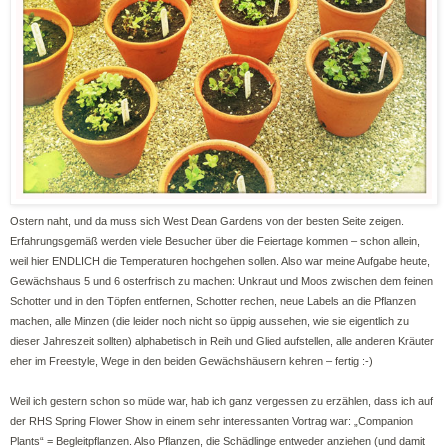
Ostern naht, und da muss sich West Dean Gardens von der besten Seite zeigen.
Erfahrungsgemäß werden viele Besucher über die Feiertage kommen – schon allein,
weil hier ENDLICH die Temperaturen hochgehen sollen. Also war meine Aufgabe heute,
Gewächshaus 5 und 6 osterfrisch zu machen: Unkraut und Moos zwischen dem feinen
Schotter und in den Töpfen entfernen, Schotter rechen, neue Labels an die Pflanzen
machen, alle Minzen (die leider noch nicht so üppig aussehen, wie sie eigentlich zu
dieser Jahreszeit sollten) alphabetisch in Reih und Glied aufstellen, alle anderen Kräuter
eher im Freestyle, Wege in den beiden Gewächshäusern kehren – fertig :-)
Weil ich gestern schon so müde war, hab ich ganz vergessen zu erzählen, dass ich auf
der RHS Spring Flower Show in einem sehr interessanten Vortrag war: „Companion
Plants“ = Begleitpflanzen. Also Pflanzen, die Schädlinge entweder anziehen (und damit