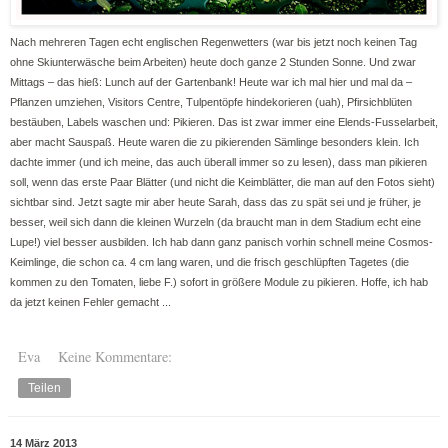
Nach mehreren Tagen echt englischen Regenwetters (war bis jetzt noch keinen Tag
ohne Skiunterwäsche beim Arbeiten) heute doch ganze 2 Stunden Sonne. Und zwar
Mittags – das hieß: Lunch auf der Gartenbank! Heute war ich mal hier und mal da –
Pflanzen umziehen, Visitors Centre, Tulpentöpfe hindekorieren (uah), Pfirsichblüten
bestäuben, Labels waschen und: Pikieren. Das ist zwar immer eine Elends-Fusselarbeit,
aber macht Sauspaß. Heute waren die zu pikierenden Sämlinge besonders klein. Ich
dachte immer (und ich meine, das auch überall immer so zu lesen), dass man pikieren
soll, wenn das erste Paar Blätter (und nicht die Keimblätter, die man auf den Fotos sieht)
sichtbar sind. Jetzt sagte mir aber heute Sarah, dass das zu spät sei und je früher, je
besser, weil sich dann die kleinen Wurzeln (da braucht man in dem Stadium echt eine
Lupe!) viel besser ausbilden. Ich hab dann ganz panisch vorhin schnell meine Cosmos-
Keimlinge, die schon ca. 4 cm lang waren, und die frisch geschlüpften Tagetes (die
kommen zu den Tomaten, liebe F.) sofort in größere Module zu pikieren. Hoffe, ich hab
da jetzt keinen Fehler gemacht ...
Eva
Keine Kommentare:
Teilen
14 März 2013