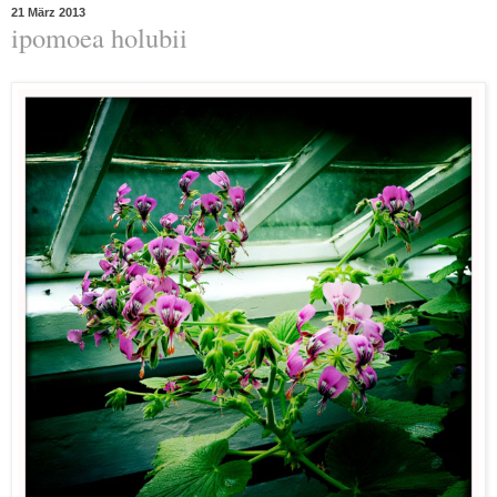
21 März 2013
ipomoea holubii