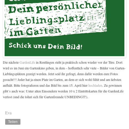
Die nächste
GardenLife
in Reutlingen steht ja praktisch schon wieder vor der Türe. Dort
wird es im Juni ein Gartenkino geben, in dem – hoffentlich sehr viele – Bilder von Garten-
Lieblingsplätzen gezeigt werden. Jetzt seid ihr gefragt, denn d
afür werden eure Fotos
gesucht!!! Jeder hat ja einen Platz im Garten, an dem er sich wohl fühlt und am liebsten
aufhält. Bitte fotografieren und das Bild bis zum 15. April hier
hochladen
. Zu gewinnen
gibt´s auch was: Unter allen Einsendern werden 10 x 2 Eintrittskarten für die GardenLife
verlost (und die lohnt sich für Gartenfreunde UNBEDINGT!).
Eva
Teilen