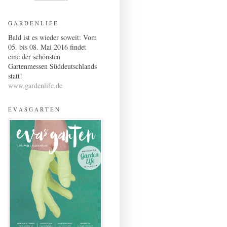
G A R D E N L I F E
Bald ist es wieder soweit: Vom
05. bis 08. Mai 2016 findet
eine der schönsten
Gartenmessen Süddeutschlands
statt!
www.gardenlife.de
E V A S G A R T E N