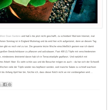
West Dean Gardens
und hab´s bis jetzt nicht geschafft, zu schreiben! Mal kein Internet, mal
Nächsten Sonntag ist in England Muttertag und da wird hier echt aufgerüstet, denn an diesem Tag
rten gibt es noch viel zu tun. Die gesamte letzte Woche einschließlich gestern war ich damit
er großen Gewächshäuser zu pflanzen und aufzubauen. Fast 400 (!) Töpfe mit verschiedensten
, mindestens dreiviertel davon hab ich in Terracottatöpfe gepflanzt. Und natürlich mit
hte Arbeit! Aber: Es sieht schön aus und die Besucher mögen es auch – da hat sich der Schweiß
2 Wochen viele der Töpfe wieder neu bepflanzt werden, weil manche Salate zu schnell wachsen
is Anfang April hier bin, fürchte ich, dass dieser Kelch nicht an mir vorübergehen wird ...
: