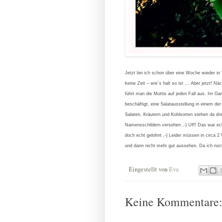
Jetzt bin ich schon über eine Woche wieder in
keine Zeit – wie´s halt so ist ... Aber jetzt! 
führt man die Muttis auf jeden Fall aus. Im Ga
beschäftigt, eine Salatausstellung in einem d
Salaten, Kräutern und Kohlsorten stehen da drin
Namensschildern versehen ,-) Uff! Das war ec
doch echt gelohnt ,-) Leider müssen in circa 
und dann nicht mehr gut aussehen. Da ich noch b
Eingestellt von
Eva
Keine Kommentare