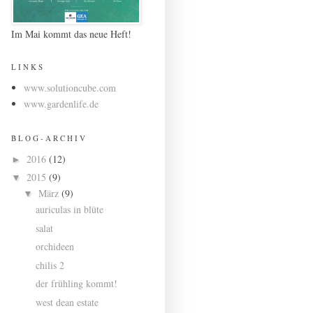
Im Mai kommt das neue Heft!
L I N K S
www.solutioncube.com
www.gardenlife.de
B L O G - A R C H I V
2016
(12)
►
2015
(9)
▼
März
(9)
▼
auriculas in blüte
salat
orchideen
chilis 2
der frühling kommt!
west dean estate