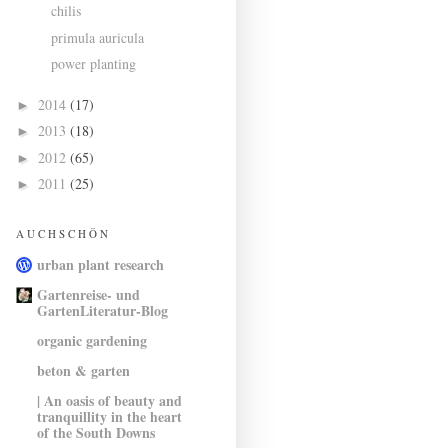
chilis
primula auricula
power planting
2014
(17)
►
2013
(18)
►
2012
(65)
►
2011
(25)
►
A U C H S C H Ö N
urban plant research
Gartenreise- und
GartenLiteratur-Blog
organic gardening
beton & garten
| An oasis of beauty and
tranquillity in the heart
of the South Downs