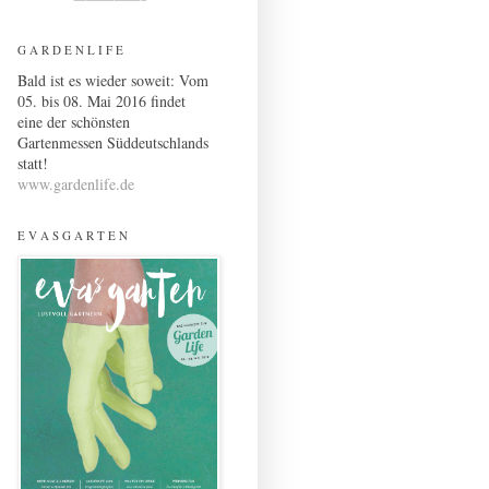
G A R D E N L I F E
Bald ist es wieder soweit: Vom
05. bis 08. Mai 2016 findet
eine der schönsten
Gartenmessen Süddeutschlands
statt!
www.gardenlife.de
E V A S G A R T E N