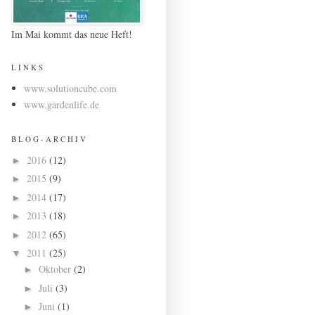
Im Mai kommt das neue Heft!
L I N K S
www.solutioncube.com
www.gardenlife.de
B L O G - A R C H I V
2016
(12)
►
2015
(9)
►
2014
(17)
►
2013
(18)
►
2012
(65)
►
2011
(25)
▼
Oktober
(2)
►
Juli
(3)
►
Juni
(1)
►