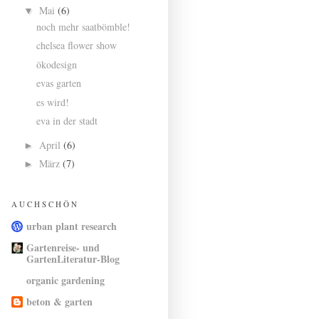
Mai
(6)
▼
noch mehr saatbömble!
chelsea flower show
ökodesign
evas garten
es wird!
eva in der stadt
April
(6)
►
März
(7)
►
A U C H S C H Ö N
urban plant research
Gartenreise- und
GartenLiteratur-Blog
organic gardening
beton & garten