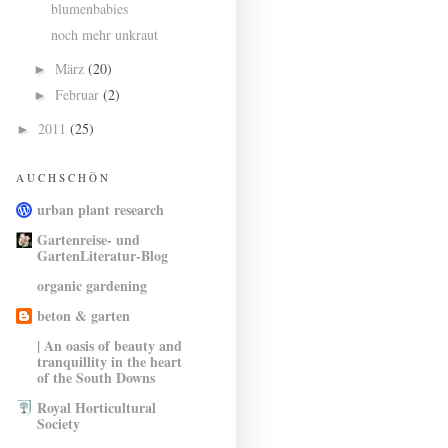
blumenbabies
noch mehr unkraut
März
(20)
►
Februar
(2)
►
2011
(25)
►
A U C H S C H Ö N
urban plant research
Gartenreise- und
GartenLiteratur-Blog
organic gardening
beton & garten
| An oasis of beauty and
tranquillity in the heart
of the South Downs
Royal Horticultural
Society