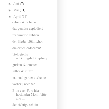
Juni
(7)
►
Mai
(11)
►
April
(14)
▼
erbsen & bohnen
das gemüse explodiert
reanimierte dahlien
der flieder blüht schon
die ersten erdbeeren!
biologische
schädlingsbekämpfung
gurken & tomaten
salbei & minze
national gardens scheme
vorher | nachher
Bitte euer Foto hier
hochladen Macht bitte
alle ...
der richtige schnitt