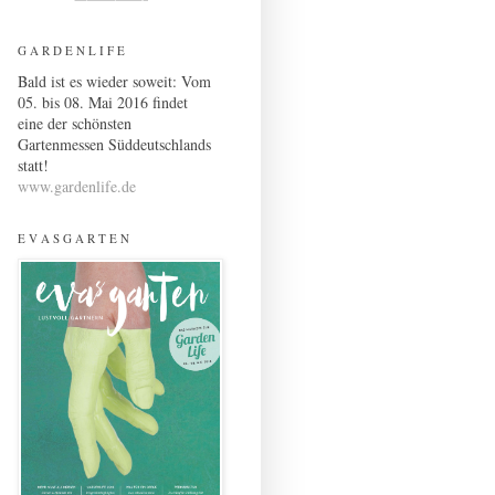
G A R D E N L I F E
Bald ist es wieder soweit: Vom
05. bis 08. Mai 2016 findet
eine der schönsten
Gartenmessen Süddeutschlands
statt!
www.gardenlife.de
E V A S G A R T E N