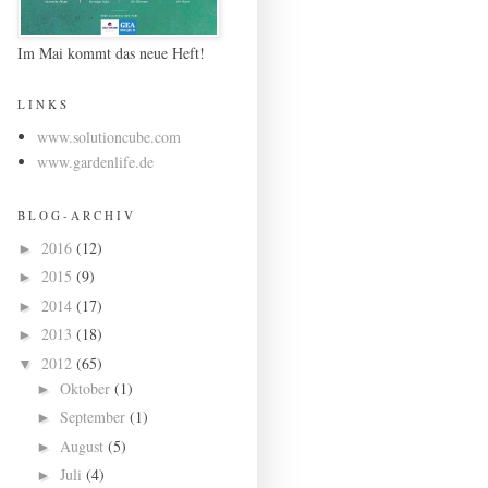
Im Mai kommt das neue Heft!
L I N K S
www.solutioncube.com
www.gardenlife.de
B L O G - A R C H I V
2016
(12)
►
2015
(9)
►
2014
(17)
►
2013
(18)
►
2012
(65)
▼
Oktober
(1)
►
September
(1)
►
August
(5)
►
Juli
(4)
►