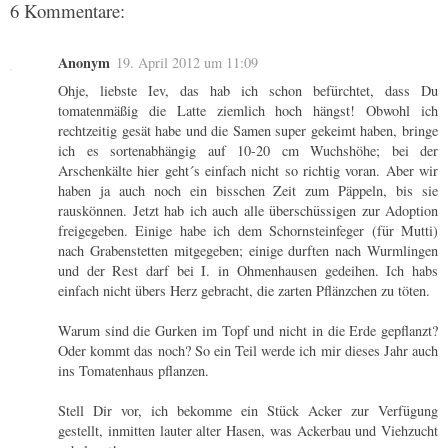
6 Kommentare:
Anonym
19. April 2012 um 11:09
Ohje, liebste Iev, das hab ich schon befürchtet, dass Du
tomatenmäßig die Latte ziemlich hoch hängst! Obwohl ich
rechtzeitig gesät habe und die Samen super gekeimt haben, bringe
ich es sortenabhängig auf 10-20 cm Wuchshöhe; bei der
Arschenkälte hier geht´s einfach nicht so richtig voran. Aber wir
haben ja auch noch ein bisschen Zeit zum Päppeln, bis sie
rauskönnen. Jetzt hab ich auch alle überschüssigen zur Adoption
freigegeben. Einige habe ich dem Schornsteinfeger (für Mutti)
nach Grabenstetten mitgegeben; einige durften nach Wurmlingen
und der Rest darf bei I. in Ohmenhausen gedeihen. Ich habs
einfach nicht übers Herz gebracht, die zarten Pflänzchen zu töten.
Warum sind die Gurken im Topf und nicht in die Erde gepflanzt?
Oder kommt das noch? So ein Teil werde ich mir dieses Jahr auch
ins Tomatenhaus pflanzen.
Stell Dir vor, ich bekomme ein Stück Acker zur Verfügung
gestellt, inmitten lauter alter Hasen, was Ackerbau und Viehzucht